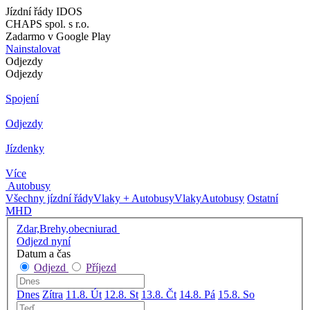
Jízdní řády IDOS
CHAPS spol. s r.o.
Zadarmo v Google Play
Nainstalovat
Odjezdy
Odjezdy
Spojení
Odjezdy
Jízdenky
Více
Autobusy
Všechny jízdní řády
Vlaky + Autobusy
Vlaky
Autobusy
Ostatní
MHD
Zdar,Brehy,obecniurad
Odjezd nyní
Datum a čas
Odjezd
Příjezd
Dnes
Zítra
11.8. Út
12.8. St
13.8. Čt
14.8. Pá
15.8. So