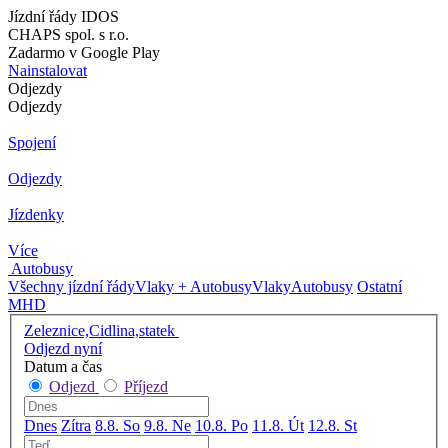
Jízdní řády IDOS
CHAPS spol. s r.o.
Zadarmo v Google Play
Nainstalovat
Odjezdy
Odjezdy
Spojení
Odjezdy
Jízdenky
Více
Autobusy
Všechny jízdní řády
Vlaky + Autobusy
Vlaky
Autobusy
Ostatní
MHD
Zeleznice,Cidlina,statek
Odjezd nyní
Datum a čas
Odjezd
Příjezd
Dnes
Zítra
8.8. So
9.8. Ne
10.8. Po
11.8. Út
12.8. St