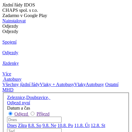
Jízdní řády IDOS
CHAPS spol. s r.o.
Zadarmo v Google Play
Nainstalovat
Odjezdy
Odjezdy
Spojení
Odjezdy
Jízdenky
Více
Autobusy
Všechny jízdní řády
Vlaky + Autobusy
Vlaky
Autobusy
Ostatní
MHD
Zeleznice,Doubravice,
Odjezd nyní
Datum a čas
Odjezd
Příjezd
Dnes
Zítra
8.8. So
9.8. Ne
10.8. Po
11.8. Út
12.8. St