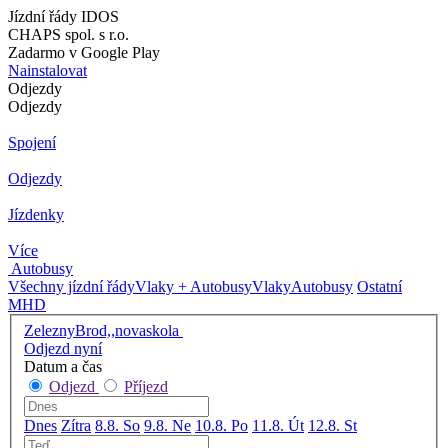
Jízdní řády IDOS
CHAPS spol. s r.o.
Zadarmo v Google Play
Nainstalovat
Odjezdy
Odjezdy
Spojení
Odjezdy
Jízdenky
Více
Autobusy
Všechny jízdní řády
Vlaky + Autobusy
Vlaky
Autobusy
Ostatní
MHD
ZeleznyBrod,,novaskola
Odjezd nyní
Datum a čas
Odjezd
Příjezd
Dnes
Zítra
8.8. So
9.8. Ne
10.8. Po
11.8. Út
12.8. St