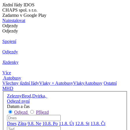
Jízdní řády IDOS
CHAPS spol. s r.o.
Zadarmo v Google Play
Nainstalovat
Odjezdy
Odjezdy
Spojení
Odjezdy
Jízdenky
Více
Autobusy
Všechny jízdní řády
Vlaky + Autobusy
Vlaky
Autobusy
Ostatní
MHD
ZeleznyBrod,Dvirka,
Odjezd nyní
Datum a čas
Odjezd
Příjezd
Dnes
Zítra
9.8. Ne
10.8. Po
11.8. Út
12.8. St
13.8. Čt