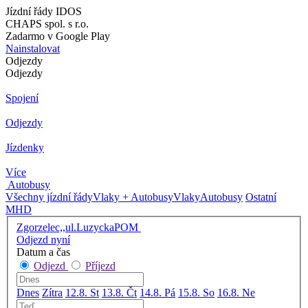
Jízdní řády IDOS
CHAPS spol. s r.o.
Zadarmo v Google Play
Nainstalovat
Odjezdy
Odjezdy
Spojení
Odjezdy
Jízdenky
Více
Autobusy
Všechny jízdní řády
Vlaky + Autobusy
Vlaky
Autobusy
Ostatní
MHD
Zgorzelec,,ul.LuzyckaPOM
Odjezd nyní
Datum a čas
Odjezd
Příjezd
Dnes
Zítra
12.8. St
13.8. Čt
14.8. Pá
15.8. So
16.8. Ne