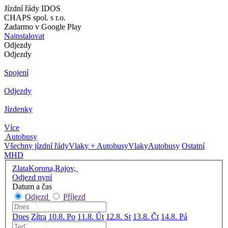
Jízdní řády IDOS
CHAPS spol. s r.o.
Zadarmo v Google Play
Nainstalovat
Odjezdy
Odjezdy
Spojení
Odjezdy
Jízdenky
Více
Autobusy
Všechny jízdní řády
Vlaky + Autobusy
Vlaky
Autobusy
Ostatní
MHD
ZlataKoruna,Rajov,
Odjezd nyní
Datum a čas
Odjezd
Příjezd
Dnes
Zítra
10.8. Po
11.8. Út
12.8. St
13.8. Čt
14.8. Pá