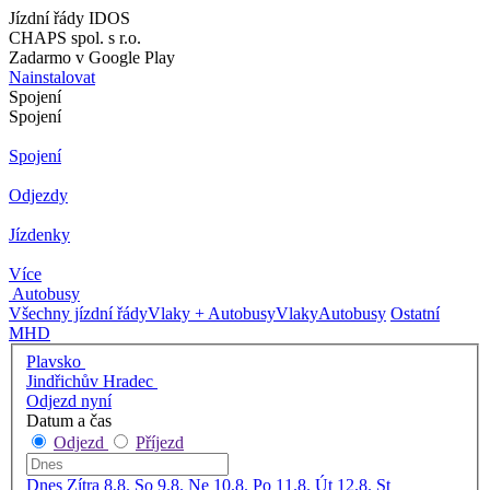
Jízdní řády IDOS
CHAPS spol. s r.o.
Zadarmo v Google Play
Nainstalovat
Spojení
Spojení
Spojení
Odjezdy
Jízdenky
Více
Autobusy
Všechny jízdní řády
Vlaky + Autobusy
Vlaky
Autobusy
Ostatní
MHD
Plavsko
Jindřichův Hradec
Odjezd nyní
Datum a čas
Odjezd
Příjezd
Dnes
Zítra
8.8. So
9.8. Ne
10.8. Po
11.8. Út
12.8. St