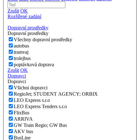
Zrušit
OK
Rozšířené zadání
Dopravní prostředky
Dopravní prostředky
Všechny dopravní prostředky
autobus
tramvaj
trolejbus
poptávková doprava
Zrušit
OK
Dopravci
Dopravci
Všichni dopravci
RegioJet; STUDENT AGENCY; ORBIX
LEO Express s.r.o
LEO Express Tenders s.r.o
FlixBus
ARRIVA
GW Train Regio; GW Bus
AKV bus
BusLine