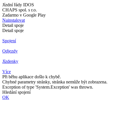
Jízdní řády IDOS
CHAPS spol. s r.o.
Zadarmo v Google Play
Nainstalovat
Detail spoje
Detail spoje
Spojení
Odjezdy
Jízdenky
Více
Při běhu aplikace došlo k chybě.
Chybné parametry stránky, stránka nemůže být zobrazena.
Exception of type 'System.Exception' was thrown.
Hledání spojení
OK