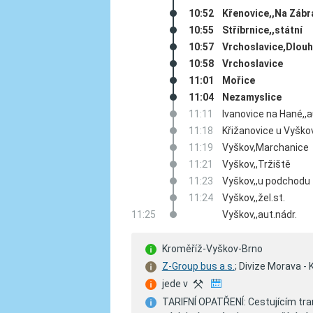
10:52
Křenovice,,Na Zábr
10:55
Stříbrnice,,státní
10:57
Vrchoslavice,Dlouh
10:58
Vrchoslavice
11:01
Mořice
11:04
Nezamyslice
11:11
Ivanovice na Hané,,a
11:18
Křižanovice u Vyškov
11:19
Vyškov,Marchanice
11:21
Vyškov,,Tržiště
11:23
Vyškov,,u podchodu
11:24
Vyškov,,žel.st.
11:25
Vyškov,,aut.nádr.
Kroměříž-Vyškov-Brno
Z-Group bus a.s.
; Divize Morava 
jede v
X
TARIFNÍ OPATŘENÍ: Cestujícím tran