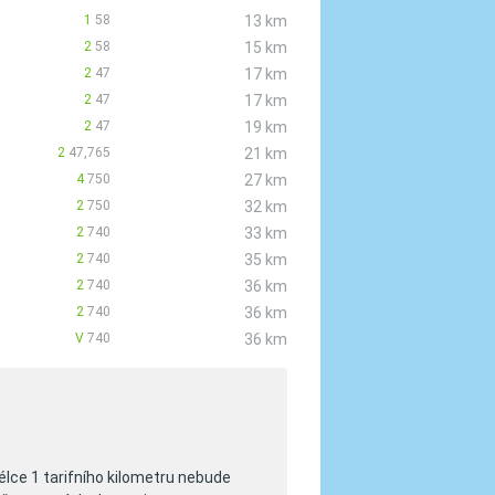
1
58
13 km
2
58
15 km
2
47
17 km
2
47
17 km
2
47
19 km
2
47,765
21 km
4
750
27 km
2
750
32 km
2
740
33 km
2
740
35 km
2
740
36 km
2
740
36 km
V
740
36 km
élce 1 tarifního kilometru nebude