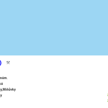
)
X
 nám.
ká
y,Miňůvky
ky