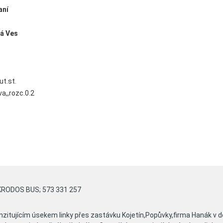
aní
á Ves
ut.st.
a,,rozc.0.2
- KRODOS BUS; 573 331 257
zitujícím úsekem linky přes zastávku Kojetín,Popůvky,firma Hanák v d