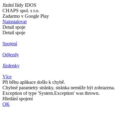
Jízdní řády IDOS
CHAPS spol. s r.o.
Zadarmo v Google Play
Nainstalovat
Detail spoje
Detail spoje
Spojení
Odjezdy
Jízdenky
Více
Při běhu aplikace došlo k chybě.
Chybné parametry stránky, stránka nemůže být zobrazena.
Exception of type 'System.Exception' was thrown.
Hledání spojení
OK