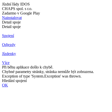
Jízdní řády IDOS
CHAPS spol. s r.o.
Zadarmo v Google Play
Nainstalovat
Detail spoje
Detail spoje
Spojení
Odjezdy
Jízdenky
Více
Při běhu aplikace došlo k chybě.
Chybné parametry stránky, stránka nemůže být zobrazena.
Exception of type 'System.Exception' was thrown.
Hledání spojení
OK