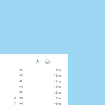
100
0 km
100
0 km
100
1 km
100
1 km
100
2 km
D
101
3 km
D
101
4 km