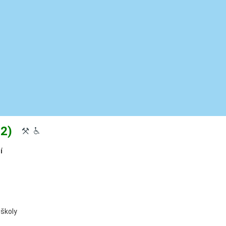
82)
X
H
í
 školy