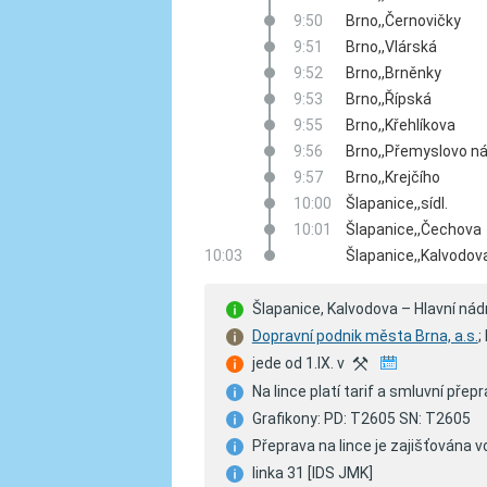
9:50
Brno,,Černovičky
9:51
Brno,,Vlárská
9:52
Brno,,Brněnky
9:53
Brno,,Řípská
9:55
Brno,,Křehlíkova
9:56
Brno,,Přemyslovo n
9:57
Brno,,Krejčího
10:00
Šlapanice,,sídl.
10:01
Šlapanice,,Čechova
10:03
Šlapanice,,Kalvodov
Šlapanice, Kalvodova – Hlavní nád
Dopravní podnik města Brna, a.s.
;
jede od 1.IX. v
X
Na lince platí tarif a smluvní př
Grafikony: PD: T2605 SN: T2605
Přeprava na lince je zajišťována vo
linka 31 [IDS JMK]