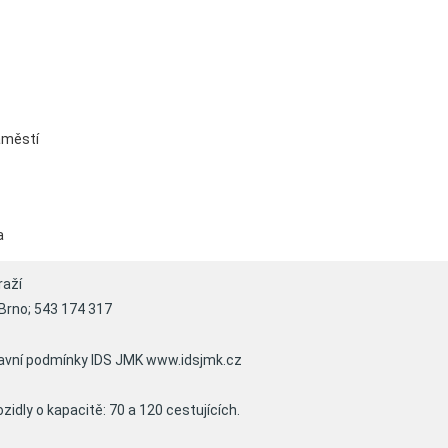
áměstí
a
raží
 Brno; 543 174 317
epravní podmínky IDS JMK www.idsjmk.cz
zidly o kapacitě: 70 a 120 cestujících.