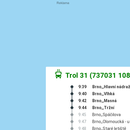
ý
Trol 31 (737031 10
9:39
Brno,,Hlavní nádraž
9:40
Brno,,Vlhká
9:42
Brno,,Masná
9:44
Brno,,Tržní
9:45
Brno,,Spáčilova
9:47
Brno,,Olomoucká - u
9:48
Brno,,Staré letiště