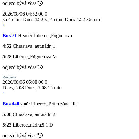
odjezd bývá včas
2026/08/06 04:52:00
0
za 45 min
Dnes
4:52
za 45 min
Dnes
4:52
36 min
÷
Bus 71
H
směr Liberec,,Fügnerova
4:52
Chrastava,,aut.nádr.
1
5:28
Liberec,,Fügnerova
M
odjezd bývá včas
2026/08/06 05:08:00
0
Dnes
,
5:08
Dnes
,
5:08
15 min
÷
Bus 440
směr Liberec,,Prům.zóna JIH
5:08
Chrastava,,aut.nádr.
2
5:23
Liberec,,nádraží
1
D
odjezd bývá včas