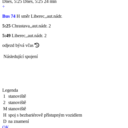
Dnes
,
5:25
Dnes
,
5:25
24 min
÷
Bus 74
H
směr Liberec,,aut.nádr.
5:25
Chrastava,,aut.nádr.
2
5:49
Liberec,,aut.nádr.
2
odjezd bývá včas
Následující spojení
Legenda
1
stanoviště
2
stanoviště
M
stanoviště
H
spoj s bezbariérově přístupným vozidlem
D
na znamení
OK