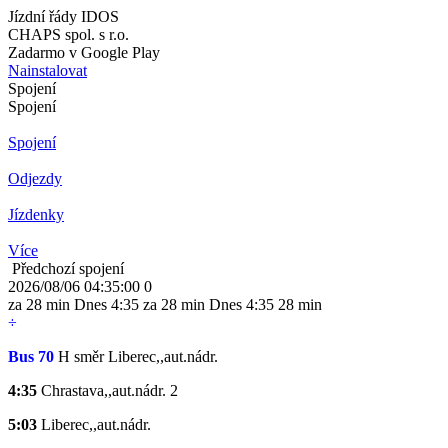
Jízdní řády IDOS
CHAPS spol. s r.o.
Zadarmo v Google Play
Nainstalovat
Spojení
Spojení
Spojení
Odjezdy
Jízdenky
Více
Předchozí spojení
2026/08/06 04:35:00
0
za 28 min
Dnes
4:35
za 28 min
Dnes
4:35
28 min
÷
Bus 70
H
směr Liberec,,aut.nádr.
4:35
Chrastava,,aut.nádr.
2
5:03
Liberec,,aut.nádr.