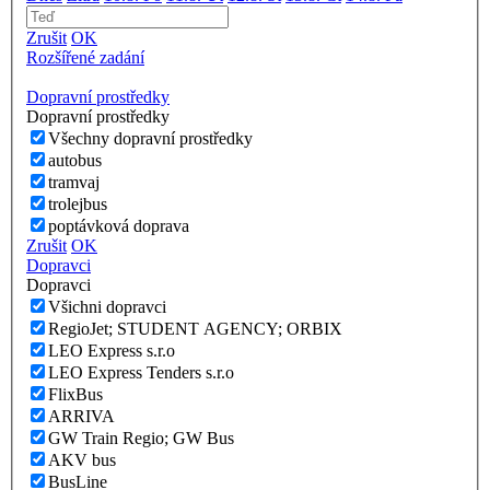
Zrušit
OK
Rozšířené zadání
Dopravní prostředky
Dopravní prostředky
Všechny dopravní prostředky
autobus
tramvaj
trolejbus
poptávková doprava
Zrušit
OK
Dopravci
Dopravci
Všichni dopravci
RegioJet; STUDENT AGENCY; ORBIX
LEO Express s.r.o
LEO Express Tenders s.r.o
FlixBus
ARRIVA
GW Train Regio; GW Bus
AKV bus
BusLine