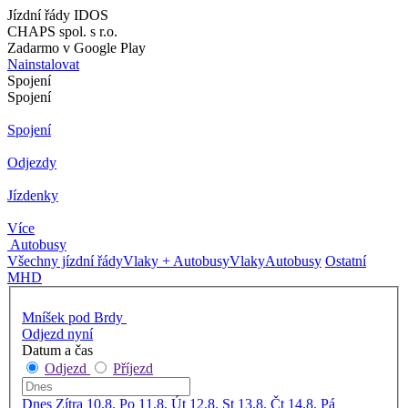
Jízdní řády IDOS
CHAPS spol. s r.o.
Zadarmo v Google Play
Nainstalovat
Spojení
Spojení
Spojení
Odjezdy
Jízdenky
Více
Autobusy
Všechny jízdní řády
Vlaky + Autobusy
Vlaky
Autobusy
Ostatní
MHD
Mníšek pod Brdy
Odjezd nyní
Datum a čas
Odjezd
Příjezd
Dnes
Zítra
10.8. Po
11.8. Út
12.8. St
13.8. Čt
14.8. Pá