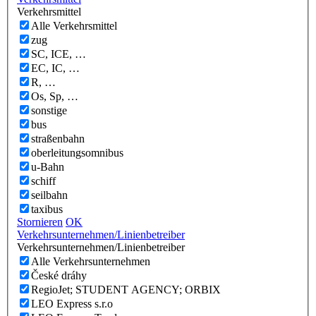
Verkehrsmittel
Alle Verkehrsmittel
zug
SC, ICE, …
EC, IC, …
R, …
Os, Sp, …
sonstige
bus
straßenbahn
oberleitungsomnibus
u-Bahn
schiff
seilbahn
taxibus
Stornieren
OK
Verkehrsunternehmen/Linienbetreiber
Verkehrsunternehmen/Linienbetreiber
Alle Verkehrsunternehmen
České dráhy
RegioJet; STUDENT AGENCY; ORBIX
LEO Express s.r.o