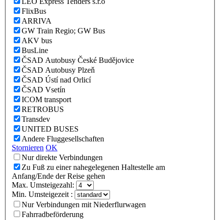
LEO Express Tenders s.r.o
FlixBus
ARRIVA
GW Train Regio; GW Bus
AKV bus
BusLine
ČSAD Autobusy České Budějovice
ČSAD Autobusy Plzeň
ČSAD Ústí nad Orlicí
ČSAD Vsetín
ICOM transport
RETROBUS
Transdev
UNITED BUSES
Andere Fluggesellschaften
Stornieren
OK
Nur direkte Verbindungen
Zu Fuß zu einer nahegelegenen Haltestelle am
Anfang/Ende der Reise gehen
Max. Umsteigezahl:
Min. Umsteigezeit :
Nur Verbindungen mit Niederflurwagen
Fahrradbeförderung