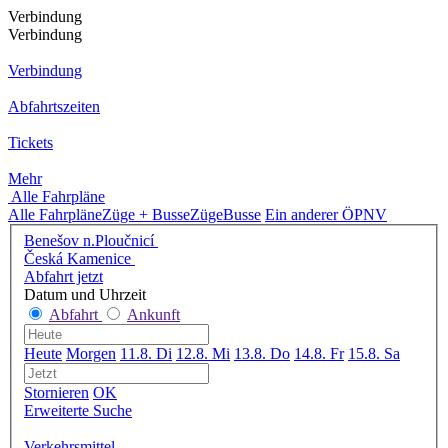
Verbindung
Verbindung
Verbindung
Abfahrtszeiten
Tickets
Mehr
Alle Fahrpläne
Alle Fahrpläne
Züge + Busse
Züge
Busse
Ein anderer ÖPNV
Benešov n.Ploučnicí
Česká Kamenice
Abfahrt jetzt
Datum und Uhrzeit
Abfahrt
Ankunft
Heute
Morgen
11.8. Di
12.8. Mi
13.8. Do
14.8. Fr
15.8. Sa
Stornieren
OK
Erweiterte Suche
Verkehrsmittel