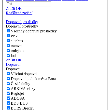
Zrušit
OK
Rozšířené zadání
Dopravní prostředky
Dopravní prostředky
Všechny dopravní prostředky
vlak
autobus
tramvaj
trolejbus
loď
Zrušit
OK
Dopravci
Dopravci
Všichni dopravci
Dopravní podnik města Brna
České dráhy
ARRIVA vlaky
Regiojet
ADOSA
BDS-BUS
BORS Břeclav