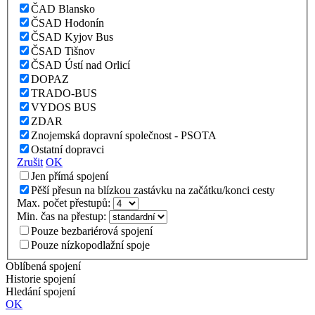
ČAD Blansko
ČSAD Hodonín
ČSAD Kyjov Bus
ČSAD Tišnov
ČSAD Ústí nad Orlicí
DOPAZ
TRADO-BUS
VYDOS BUS
ZDAR
Znojemská dopravní společnost - PSOTA
Ostatní dopravci
Zrušit
OK
Jen přímá spojení
Pěší přesun na blízkou zastávku na začátku/konci cesty
Max. počet přestupů:
Min. čas na přestup:
Pouze bezbariérová spojení
Pouze nízkopodlažní spoje
Oblíbená spojení
Historie spojení
Hledání spojení
OK