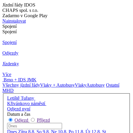
Jízdní řády IDOS
CHAPS spol. s r.o.
Zadarmo v Google Play
Nainstalovat
Spojení
Spojení
Spojení
Odjezdy
Jízdenky
Více
Brno + IDS JMK
Všechny jízdní řády
Vlaky + Autobusy
Vlaky
Autobusy
Ostatní
MHD
Letiště Tuřany
Křivánkovo náměstí
Odjezd nyní
Datum a čas
Odjezd
Příjezd
Dnes
Zítra
8.8. So
9.8. Ne
10.8. Po
11.8. Út
12.8. St