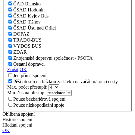
ČAD Blansko
ČSAD Hodonín
ČSAD Kyjov Bus
ČSAD Tišnov
ČSAD Ústí nad Orlicí
DOPAZ
TRADO-BUS
VYDOS BUS
ZDAR
Znojemská dopravní společnost - PSOTA
Ostatní dopravci
Zrušit
OK
Jen přímá spojení
Pěší přesun na blízkou zastávku na začátku/konci cesty
Max. počet přestupů:
Min. čas na přestup:
Pouze bezbariérová spojení
Pouze nízkopodlažní spoje
Oblíbená spojení
Historie spojení
Hledání spojení
OK