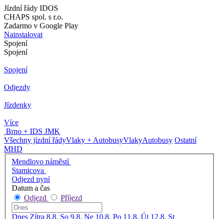
Jízdní řády IDOS
CHAPS spol. s r.o.
Zadarmo v Google Play
Nainstalovat
Spojení
Spojení
Spojení
Odjezdy
Jízdenky
Více
Brno + IDS JMK
Všechny jízdní řády
Vlaky + Autobusy
Vlaky
Autobusy
Ostatní
MHD
Mendlovo náměstí
Stamicova
Odjezd nyní
Datum a čas
Odjezd
Příjezd
Dnes
Zítra
8.8. So
9.8. Ne
10.8. Po
11.8. Út
12.8. St