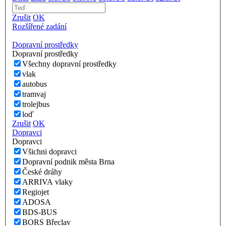
Zrušit
OK
Rozšířené zadání
Dopravní prostředky
Dopravní prostředky
Všechny dopravní prostředky
vlak
autobus
tramvaj
trolejbus
loď
Zrušit
OK
Dopravci
Dopravci
Všichni dopravci
Dopravní podnik města Brna
České dráhy
ARRIVA vlaky
Regiojet
ADOSA
BDS-BUS
BORS Břeclav