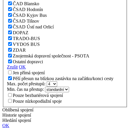
ČAD Blansko
ČSAD Hodonín
ČSAD Kyjov Bus
ČSAD Tišnov
ČSAD Ústí nad Orlicí
DOPAZ
TRADO-BUS
VYDOS BUS
ZDAR
Znojemská dopravní společnost - PSOTA
Ostatní dopravci
Zrušit
OK
Jen přímá spojení
Pěší přesun na blízkou zastávku na začátku/konci cesty
Max. počet přestupů:
Min. čas na přestup:
Pouze bezbariérová spojení
Pouze nízkopodlažní spoje
Oblíbená spojení
Historie spojení
Hledání spojení
OK