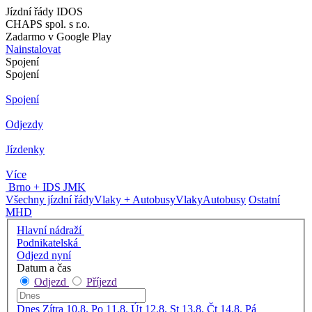
Jízdní řády IDOS
CHAPS spol. s r.o.
Zadarmo v Google Play
Nainstalovat
Spojení
Spojení
Spojení
Odjezdy
Jízdenky
Více
Brno + IDS JMK
Všechny jízdní řády
Vlaky + Autobusy
Vlaky
Autobusy
Ostatní
MHD
Hlavní nádraží
Podnikatelská
Odjezd nyní
Datum a čas
Odjezd
Příjezd
Dnes
Zítra
10.8. Po
11.8. Út
12.8. St
13.8. Čt
14.8. Pá