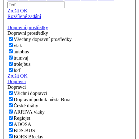
Zrušit
OK
Rozšířené zadání
Dopravní prostředky
Dopravní prostředky
Všechny dopravní prostředky
vlak
autobus
tramvaj
trolejbus
loď
Zrušit
OK
Dopravci
Dopravci
Všichni dopravci
Dopravní podnik města Brna
České dráhy
ARRIVA vlaky
Regiojet
ADOSA
BDS-BUS
BORS Břeclav