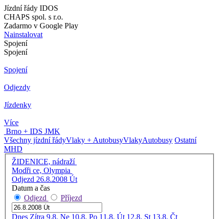
Jízdní řády IDOS
CHAPS spol. s r.o.
Zadarmo v Google Play
Nainstalovat
Spojení
Spojení
Spojení
Odjezdy
Jízdenky
Více
Brno + IDS JMK
Všechny jízdní řády
Vlaky + Autobusy
Vlaky
Autobusy
Ostatní
MHD
ŽIDENICE, nádraží
Modři ce, Olympia
Odjezd 26.8.2008 Út
Datum a čas
Odjezd
Příjezd
Dnes
Zítra
9.8. Ne
10.8. Po
11.8. Út
12.8. St
13.8. Čt