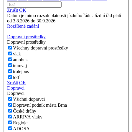
Zrušit
OK
Datum je mimo rozsah platnosti jízdního řádu. Jízdní řád platí
od 3.8.2026 do 30.9.2026.
Rozšířené zadání
Dopravní prostředky
Dopravní prostředky
Všechny dopravní prostředky
vlak
autobus
tramvaj
trolejbus
loď
Zrušit
OK
Dopravci
Dopravci
Všichni dopravci
Dopravní podnik města Brna
České dráhy
ARRIVA vlaky
Regiojet
ADOSA