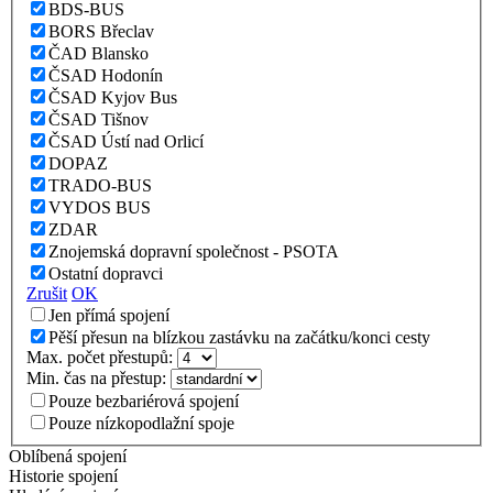
BDS-BUS
BORS Břeclav
ČAD Blansko
ČSAD Hodonín
ČSAD Kyjov Bus
ČSAD Tišnov
ČSAD Ústí nad Orlicí
DOPAZ
TRADO-BUS
VYDOS BUS
ZDAR
Znojemská dopravní společnost - PSOTA
Ostatní dopravci
Zrušit
OK
Jen přímá spojení
Pěší přesun na blízkou zastávku na začátku/konci cesty
Max. počet přestupů:
Min. čas na přestup:
Pouze bezbariérová spojení
Pouze nízkopodlažní spoje
Oblíbená spojení
Historie spojení