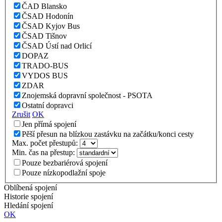
ČAD Blansko
ČSAD Hodonín
ČSAD Kyjov Bus
ČSAD Tišnov
ČSAD Ústí nad Orlicí
DOPAZ
TRADO-BUS
VYDOS BUS
ZDAR
Znojemská dopravní společnost - PSOTA
Ostatní dopravci
Zrušit
OK
Jen přímá spojení
Pěší přesun na blízkou zastávku na začátku/konci cesty
Max. počet přestupů:
Min. čas na přestup:
Pouze bezbariérová spojení
Pouze nízkopodlažní spoje
Oblíbená spojení
Historie spojení
Hledání spojení
OK