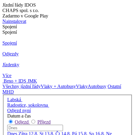
Jízdní řády IDOS
CHAPS spol. s r.o.
Zadarmo v Google Play
Nainstalovat
Spojení
Spojení
Spojení
Odjezdy
Jízdenky
Více
Brno + IDS JMK
Všechny jízdní řády
Vlaky + Autobusy
Vlaky
Autobusy
Ostatní
MHD
Labská
Radostice, sokolovna
Odjezd nyní
Datum a čas
Odjezd
Příjezd
Dnes
Zítra
12.8. St
13.8. Čt
14.8. Pá
15.8. So
16.8. Ne