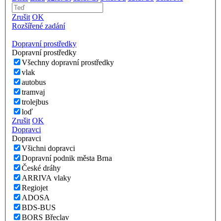
Zrušit
OK
Rozšířené zadání
Dopravní prostředky
Dopravní prostředky
Všechny dopravní prostředky
vlak
autobus
tramvaj
trolejbus
loď
Zrušit
OK
Dopravci
Dopravci
Všichni dopravci
Dopravní podnik města Brna
České dráhy
ARRIVA vlaky
Regiojet
ADOSA
BDS-BUS
BORS Břeclav