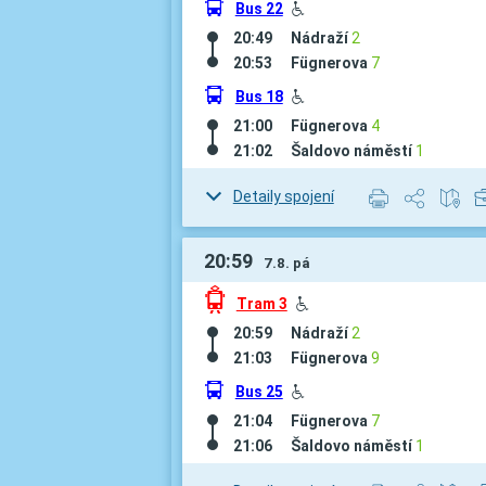
÷
Bus 22
H
20:49
Nádraží
2
20:53
Fügnerova
7
÷
Bus 18
H
21:00
Fügnerova
4
21:02
Šaldovo náměstí
1
Detaily spojení
20:59
7.8. pá
ü
Tram 3
H
20:59
Nádraží
2
21:03
Fügnerova
9
÷
Bus 25
H
21:04
Fügnerova
7
21:06
Šaldovo náměstí
1