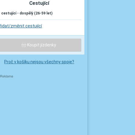
Cestující
. cestující - dospělý (26-59 let)
řidat/změnit cestující
Koupit jízdenky
Proč v košíku nejsou všechny spoje?