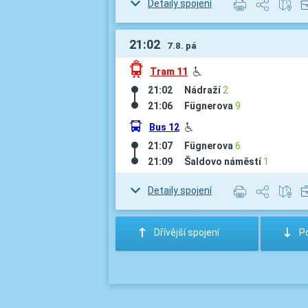
Detaily spojení
21:02
7.8. pá
ü
Tram 11
H
21:02
Nádraží
2
21:06
Fügnerova
9
÷
Bus 12
H
21:07
Fügnerova
6
21:09
Šaldovo náměstí
1
Detaily spojení
:
;
Dřívější spojení
Po