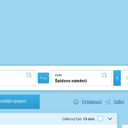
KAM
zdější spojení
Vytisknout
Sdílet
Celkový čas
13 min