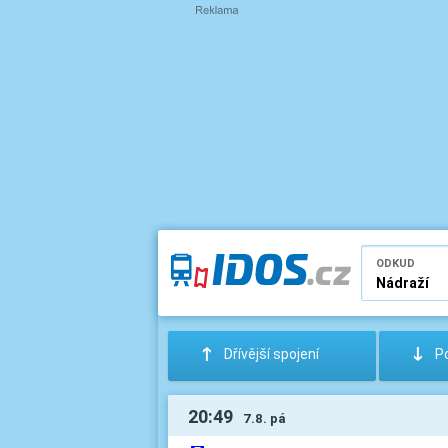
ODKUD
:
;
Dřívější spojení
Po
20:49
7.8. pá