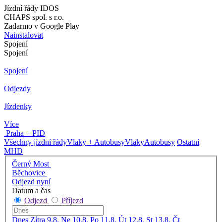
Jízdní řády IDOS
CHAPS spol. s r.o.
Zadarmo v Google Play
Nainstalovat
Spojení
Spojení
Spojení
Odjezdy
Jízdenky
Více
Praha + PID
Všechny jízdní řády
Vlaky + Autobusy
Vlaky
Autobusy
Ostatní
MHD
Černý Most
Běchovice
Odjezd nyní
Datum a čas
Odjezd
Příjezd
Dnes
Zítra
9.8. Ne
10.8. Po
11.8. Út
12.8. St
13.8. Čt