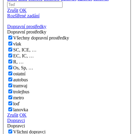
Zrušit
OK
Rozšířené zadání
Dopravní prostředky
Dopravní prostředky
Všechny dopravní prostředky
vlak
SC, ICE, …
EC, IC, …
R, …
Os, Sp, …
ostatní
autobus
tramvaj
trolejbus
metro
loď
lanovka
Zrušit
OK
Dopravci
Dopravci
Všichni dopravci