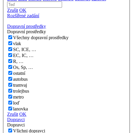
Zrušit
OK
Rozšířené zadání
Dopravní prostředky
Dopravní prostředky
Všechny dopravní prostředky
vlak
SC, ICE, …
EC, IC, …
R, …
Os, Sp, …
ostatní
autobus
tramvaj
trolejbus
metro
loď
lanovka
Zrušit
OK
Dopravci
Dopravci
Všichni dopravci