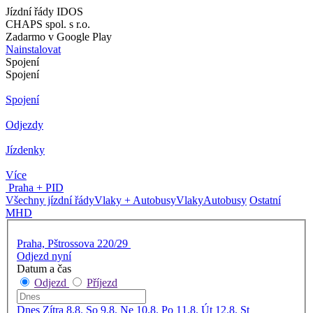
Jízdní řády IDOS
CHAPS spol. s r.o.
Zadarmo v Google Play
Nainstalovat
Spojení
Spojení
Spojení
Odjezdy
Jízdenky
Více
Praha + PID
Všechny jízdní řády
Vlaky + Autobusy
Vlaky
Autobusy
Ostatní
MHD
Praha, Pštrossova 220/29
Odjezd nyní
Datum a čas
Odjezd
Příjezd
Dnes
Zítra
8.8. So
9.8. Ne
10.8. Po
11.8. Út
12.8. St