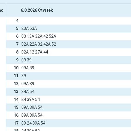
mo
6.8.2026 Čtvrtek
4
5
23A 53A
6
03 13A 32A 42 52A
7
02A 22A 32 42A 52
8
02A 12 27A 44
9
09 39
10
09A 39
11
39
12
09A 39
13
34A 54
14
24 39A 54
15
09A 39A 54
16
09A 39A 54
17
09 24 39A 54