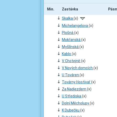
Min.
Zastávka
Pás
;
Skalka
(x)
#
;
Michelangelova
(x)
;
Plošná
(x)
;
Mokřanská
(x)
;
Myšlínská
(x)
;
Kablo
(x)
;
V Chotejně
(x)
;
V Nových domcích
(x)
;
U Továren
(x)
;
Továrny Hostivař
(x)
;
Za Nadjezdem
(x)
;
U Střediska
(x)
;
Dolní Měcholupy
(x)
;
K Dubečku
(x)