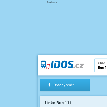
LINKA
:
Opačný směr
Linka Bus 111