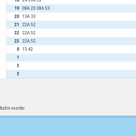
18
24 39A 53
19
08A 23 38A 53
20
13A 33
21
22A 52
22
22A 52
23
22A 52
0
13 42
1
2
3
lažní vozidlo