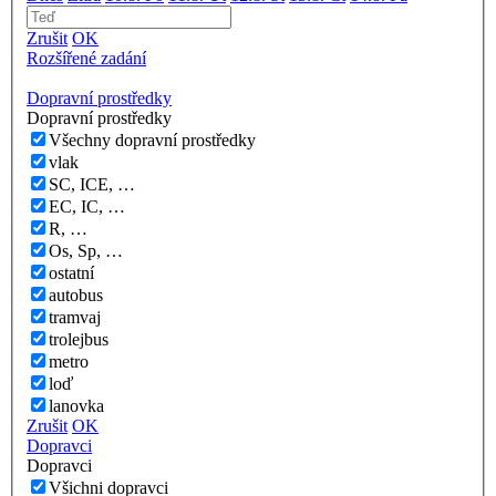
Zrušit
OK
Rozšířené zadání
Dopravní prostředky
Dopravní prostředky
Všechny dopravní prostředky
vlak
SC, ICE, …
EC, IC, …
R, …
Os, Sp, …
ostatní
autobus
tramvaj
trolejbus
metro
loď
lanovka
Zrušit
OK
Dopravci
Dopravci
Všichni dopravci