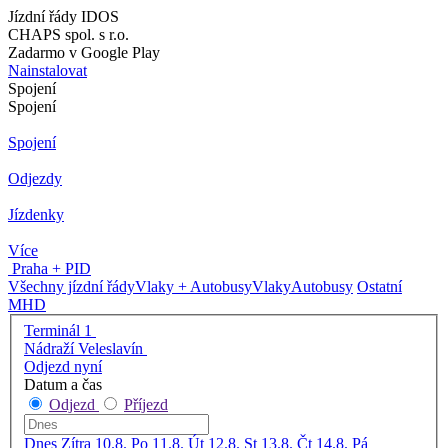
Jízdní řády IDOS
CHAPS spol. s r.o.
Zadarmo v Google Play
Nainstalovat
Spojení
Spojení
Spojení
Odjezdy
Jízdenky
Více
Praha + PID
Všechny jízdní řády
Vlaky + Autobusy
Vlaky
Autobusy
Ostatní
MHD
Terminál 1
Nádraží Veleslavín
Odjezd nyní
Datum a čas
Odjezd
Příjezd
Dnes
Zítra
10.8. Po
11.8. Út
12.8. St
13.8. Čt
14.8. Pá