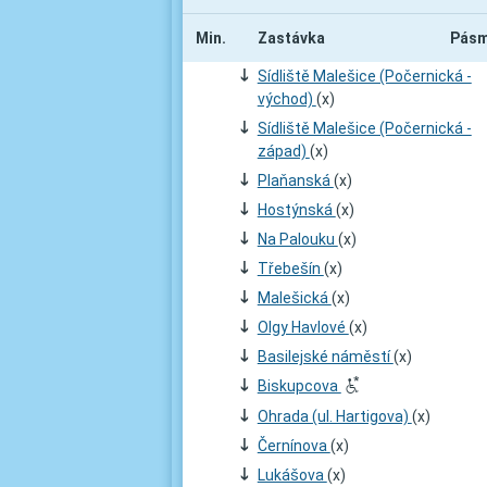
Min.
Zastávka
Pás
;
Sídliště Malešice (Počernická -
východ)
(x)
;
Sídliště Malešice (Počernická -
západ)
(x)
;
Plaňanská
(x)
;
Hostýnská
(x)
;
Na Palouku
(x)
;
Třebešín
(x)
;
Malešická
(x)
;
Olgy Havlové
(x)
;
Basilejské náměstí
(x)
;
Biskupcova
ò
;
Ohrada (ul. Hartigova)
(x)
;
Černínova
(x)
;
Lukášova
(x)