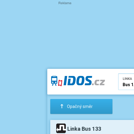
LINKA
:
Opačný směr
Linka Bus 133