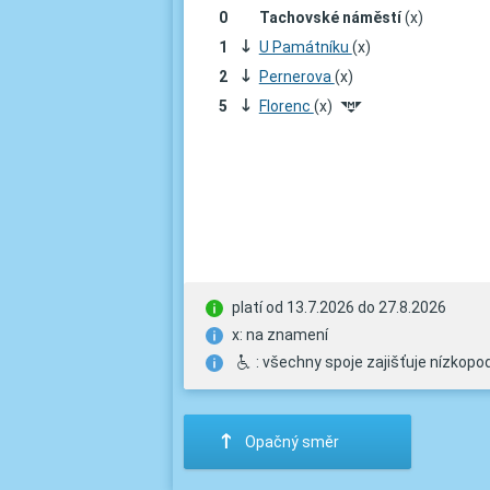
0
Tachovské náměstí
(x)
1
;
U Památníku
(x)
2
;
Pernerova
(x)
5
;
Florenc
(x)
#
platí od 13.7.2026 do 27.8.2026
x: na znamení
H
: všechny spoje zajišťuje nízkopod
:
Opačný směr