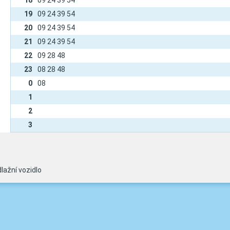
18
09 24 39 54
19
09 24 39 54
20
09 24 39 54
21
09 24 39 54
22
09 28 48
23
08 28 48
0
08
1
2
3
lažní vozidlo