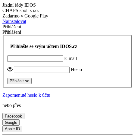
Jízdní řády IDOS
CHAPS spol. s r.o.
Zadarmo v Google Play
Nainstalovat
Přihlášení
Přihlášení
Přihlašte se svým účtem IDOS.cz
E-mail
Heslo
Přihlásit se
Zapomenuté heslo k účtu
nebo přes
Facebook
Google
Apple ID