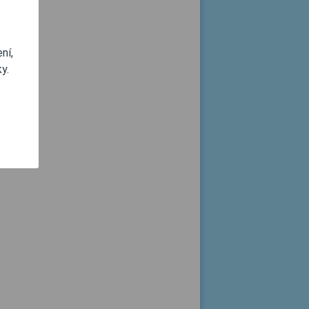
ní,
y.