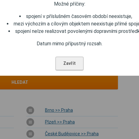
Možné příčiny:
spojení v příslušném časovém období neexistuje,
mezi výchozím a cílovým objektem neexistuje přímé spoje
spojení nelze realizovat povolenými dopravními prostředk
Datum mimo přípustný rozsah.
Odjezd
Příjezd
Zavřít
Rozšířené zadání
HLEDAT
Brno >> Praha
Plzeň >> Praha
České Budějovice >> Praha