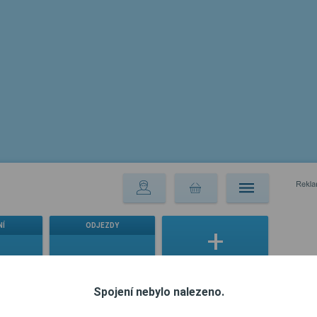
NÍ
ODJEZDY
ní řády
Všechny jízdní řády
Vybrat jízdní řád
Spojení nebylo nalezeno.