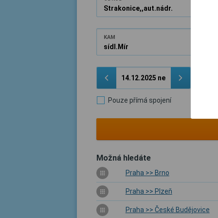
KAM
Pouze přímá spojení
Možná hledáte
Praha >> Brno
Praha >> Plzeň
Praha >> České Budějovice