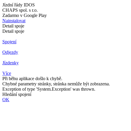
Jízdní řády IDOS
CHAPS spol. s r.o.
Zadarmo v Google Play
Nainstalovat
Detail spoje
Detail spoje
Spojení
Odjezdy
Jízdenky
Více
Při běhu aplikace došlo k chybě.
Chybné parametry stránky, stránka nemůže být zobrazena.
Exception of type 'System.Exception' was thrown.
Hledání spojení
OK