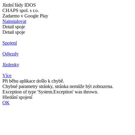
Jízdní řády IDOS
CHAPS spol. s r.o.
Zadarmo v Google Play
Nainstalovat
Detail spoje
Detail spoje
Spojení
Odjezdy
Jízdenky
Více
Při běhu aplikace došlo k chybě.
Chybné parametry stránky, stránka nemůže být zobrazena.
Exception of type 'System.Exception' was thrown.
Hledání spojení
OK