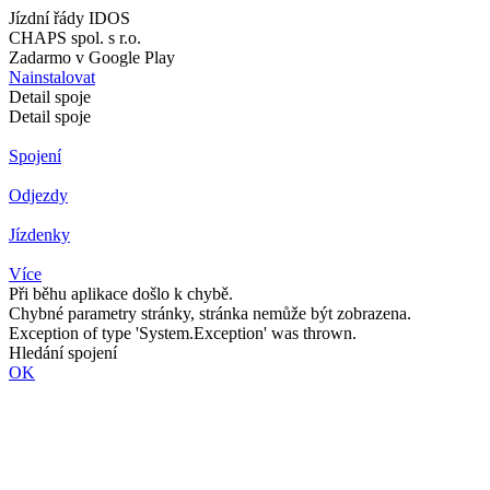
Jízdní řády IDOS
CHAPS spol. s r.o.
Zadarmo v Google Play
Nainstalovat
Detail spoje
Detail spoje
Spojení
Odjezdy
Jízdenky
Více
Při běhu aplikace došlo k chybě.
Chybné parametry stránky, stránka nemůže být zobrazena.
Exception of type 'System.Exception' was thrown.
Hledání spojení
OK