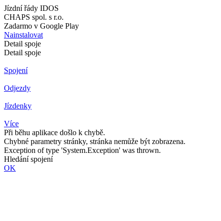
Jízdní řády IDOS
CHAPS spol. s r.o.
Zadarmo v Google Play
Nainstalovat
Detail spoje
Detail spoje
Spojení
Odjezdy
Jízdenky
Více
Při běhu aplikace došlo k chybě.
Chybné parametry stránky, stránka nemůže být zobrazena.
Exception of type 'System.Exception' was thrown.
Hledání spojení
OK