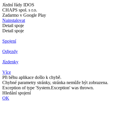
Jízdní řády IDOS
CHAPS spol. s r.o.
Zadarmo v Google Play
Nainstalovat
Detail spoje
Detail spoje
Spojení
Odjezdy
Jízdenky
Více
Při běhu aplikace došlo k chybě.
Chybné parametry stránky, stránka nemůže být zobrazena.
Exception of type 'System.Exception' was thrown.
Hledání spojení
OK