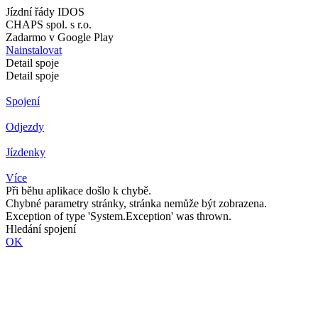
Jízdní řády IDOS
CHAPS spol. s r.o.
Zadarmo v Google Play
Nainstalovat
Detail spoje
Detail spoje
Spojení
Odjezdy
Jízdenky
Více
Při běhu aplikace došlo k chybě.
Chybné parametry stránky, stránka nemůže být zobrazena.
Exception of type 'System.Exception' was thrown.
Hledání spojení
OK