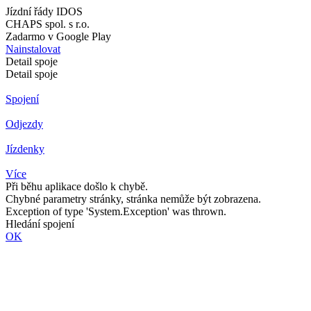
Jízdní řády IDOS
CHAPS spol. s r.o.
Zadarmo v Google Play
Nainstalovat
Detail spoje
Detail spoje
Spojení
Odjezdy
Jízdenky
Více
Při běhu aplikace došlo k chybě.
Chybné parametry stránky, stránka nemůže být zobrazena.
Exception of type 'System.Exception' was thrown.
Hledání spojení
OK