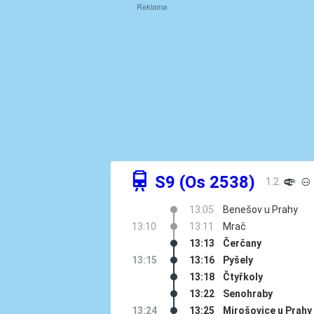
û
S9 (Os 2538)
1.2.
º
³
13:05
Benešov u Prahy
13:10
13:11
Mrač
13:13
Čerčany
13:15
13:16
Pyšely
13:18
Čtyřkoly
13:22
Senohraby
13:24
13:25
Mirošovice u Prahy