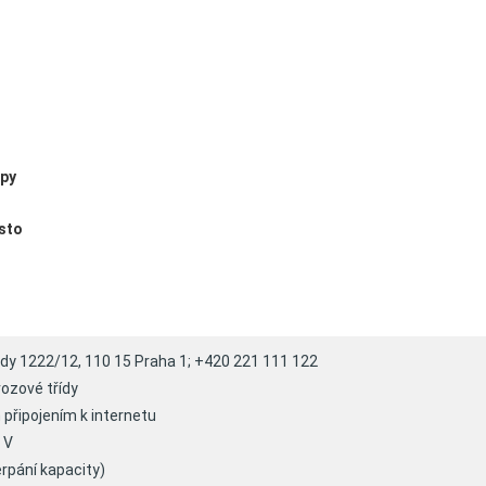
py
sto
body 1222/12, 110 15 Praha 1; +420 221 111 122
vozové třídy
připojením k internetu
 V
rpání kapacity)