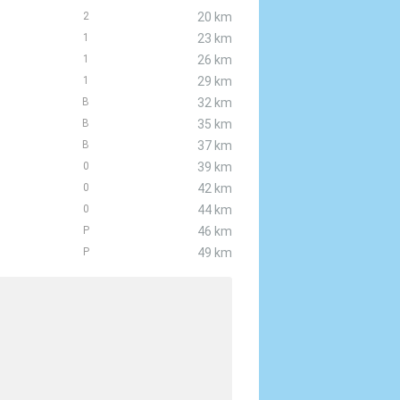
2
20 km
1
23 km
1
26 km
1
29 km
B
32 km
B
35 km
B
37 km
0
39 km
0
42 km
0
44 km
P
46 km
P
49 km