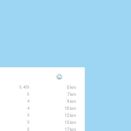
5, 425
0 km
5
7 km
4
9 km
4
10 km
3
12 km
3
15 km
2
17 km