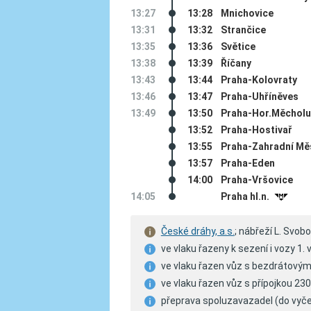
13:27
13:28
Mnichovice
13:31
13:32
Strančice
13:35
13:36
Světice
13:38
13:39
Říčany
13:43
13:44
Praha-Kolovraty
13:46
13:47
Praha-Uhříněves
13:49
13:50
Praha-Hor.Měcholu
13:52
Praha-Hostivař
13:55
Praha-Zahradní Mě
13:57
Praha-Eden
14:00
Praha-Vršovice
14:05
Praha hl.n.
#
České dráhy, a.s.
; nábřeží L. Svo
ve vlaku řazeny k sezení i vozy 1. 
ve vlaku řazen vůz s bezdrátovým 
ve vlaku řazen vůz s přípojkou 230
přeprava spoluzavazadel (do vyče