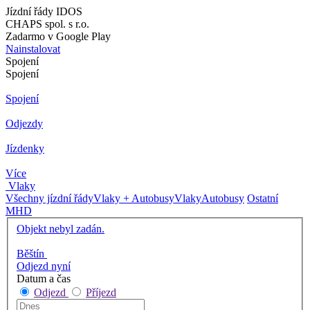
Jízdní řády IDOS
CHAPS spol. s r.o.
Zadarmo v Google Play
Nainstalovat
Spojení
Spojení
Spojení
Odjezdy
Jízdenky
Více
Vlaky
Všechny jízdní řády
Vlaky + Autobusy
Vlaky
Autobusy
Ostatní
MHD
Objekt nebyl zadán.
Běštín
Odjezd nyní
Datum a čas
Odjezd
Příjezd