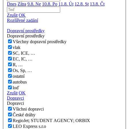
Dnes
Zítra
9.8. Ne
10.8. Po
11.8. Út
12.8. St
13.8. Čt
Zrušit
OK
Rozšířené zadání
Dopravní prostředky
Dopravní prostředky
Všechny dopravní prostředky
vlak
SC, ICE, …
EC, IC, …
R, …
Os, Sp, …
ostatní
autobus
loď
Zrušit
OK
Dopravci
Dopravci
Všichni dopravci
České dráhy
RegioJet; STUDENT AGENCY; ORBIX
LEO Express s.r.o