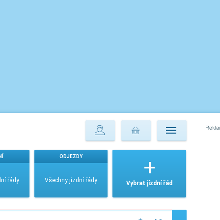
NÍ
ODJEZDY
ní řády
Všechny jízdní řády
Vybrat jízdní řád