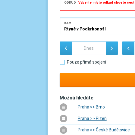
ODKUD
Vyberte místo odkud chcete cest
KAM
Pouze přímá spojení
Možná hledáte
Praha >> Brno
Praha >> Plzeň
Praha >> České Budějovice