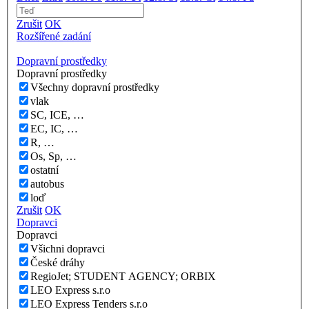
Zrušit
OK
Rozšířené zadání
Dopravní prostředky
Dopravní prostředky
Všechny dopravní prostředky
vlak
SC, ICE, …
EC, IC, …
R, …
Os, Sp, …
ostatní
autobus
loď
Zrušit
OK
Dopravci
Dopravci
Všichni dopravci
České dráhy
RegioJet; STUDENT AGENCY; ORBIX
LEO Express s.r.o
LEO Express Tenders s.r.o