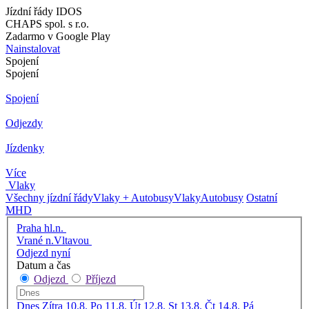
Jízdní řády IDOS
CHAPS spol. s r.o.
Zadarmo v Google Play
Nainstalovat
Spojení
Spojení
Spojení
Odjezdy
Jízdenky
Více
Vlaky
Všechny jízdní řády
Vlaky + Autobusy
Vlaky
Autobusy
Ostatní
MHD
Praha hl.n.
Vrané n.Vltavou
Odjezd nyní
Datum a čas
Odjezd
Příjezd
Dnes
Zítra
10.8. Po
11.8. Út
12.8. St
13.8. Čt
14.8. Pá