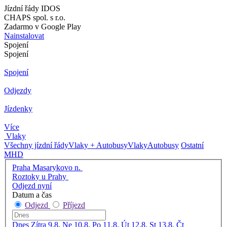
Jízdní řády IDOS
CHAPS spol. s r.o.
Zadarmo v Google Play
Nainstalovat
Spojení
Spojení
Spojení
Odjezdy
Jízdenky
Více
Vlaky
Všechny jízdní řády
Vlaky + Autobusy
Vlaky
Autobusy
Ostatní
MHD
Praha Masarykovo n.
Roztoky u Prahy
Odjezd nyní
Datum a čas
Odjezd
Příjezd
Dnes
Zítra
9.8. Ne
10.8. Po
11.8. Út
12.8. St
13.8. Čt