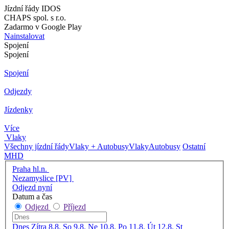
Jízdní řády IDOS
CHAPS spol. s r.o.
Zadarmo v Google Play
Nainstalovat
Spojení
Spojení
Spojení
Odjezdy
Jízdenky
Více
Vlaky
Všechny jízdní řády
Vlaky + Autobusy
Vlaky
Autobusy
Ostatní
MHD
Praha hl.n.
Nezamyslice [PV]
Odjezd nyní
Datum a čas
Odjezd
Příjezd
Dnes
Zítra
8.8. So
9.8. Ne
10.8. Po
11.8. Út
12.8. St