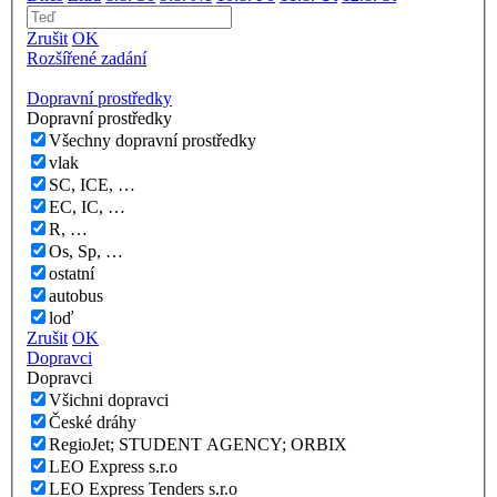
Zrušit
OK
Rozšířené zadání
Dopravní prostředky
Dopravní prostředky
Všechny dopravní prostředky
vlak
SC, ICE, …
EC, IC, …
R, …
Os, Sp, …
ostatní
autobus
loď
Zrušit
OK
Dopravci
Dopravci
Všichni dopravci
České dráhy
RegioJet; STUDENT AGENCY; ORBIX
LEO Express s.r.o
LEO Express Tenders s.r.o