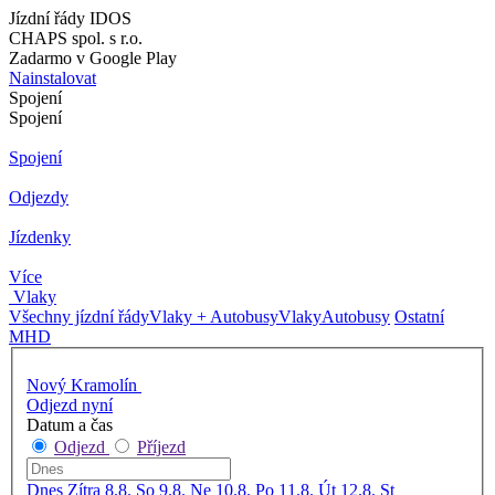
Jízdní řády IDOS
CHAPS spol. s r.o.
Zadarmo v Google Play
Nainstalovat
Spojení
Spojení
Spojení
Odjezdy
Jízdenky
Více
Vlaky
Všechny jízdní řády
Vlaky + Autobusy
Vlaky
Autobusy
Ostatní
MHD
Nový Kramolín
Odjezd nyní
Datum a čas
Odjezd
Příjezd
Dnes
Zítra
8.8. So
9.8. Ne
10.8. Po
11.8. Út
12.8. St