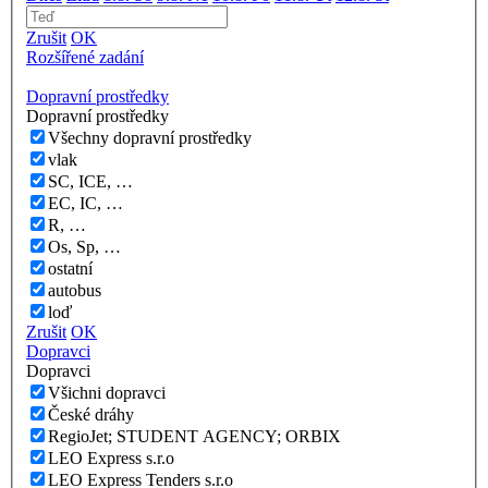
Zrušit
OK
Rozšířené zadání
Dopravní prostředky
Dopravní prostředky
Všechny dopravní prostředky
vlak
SC, ICE, …
EC, IC, …
R, …
Os, Sp, …
ostatní
autobus
loď
Zrušit
OK
Dopravci
Dopravci
Všichni dopravci
České dráhy
RegioJet; STUDENT AGENCY; ORBIX
LEO Express s.r.o
LEO Express Tenders s.r.o