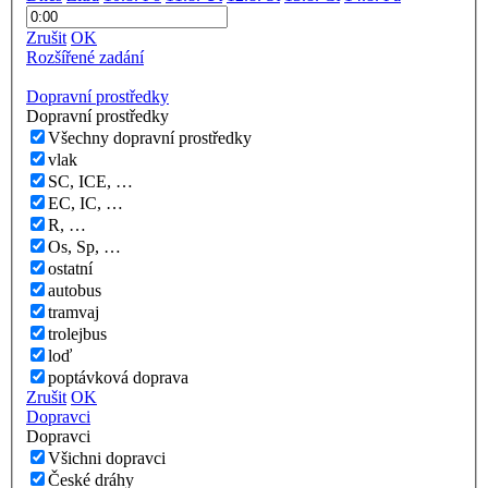
Zrušit
OK
Rozšířené zadání
Dopravní prostředky
Dopravní prostředky
Všechny dopravní prostředky
vlak
SC, ICE, …
EC, IC, …
R, …
Os, Sp, …
ostatní
autobus
tramvaj
trolejbus
loď
poptávková doprava
Zrušit
OK
Dopravci
Dopravci
Všichni dopravci
České dráhy