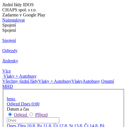
Jízdní řády IDOS
CHAPS spol. s r.o.
Zadarmo v Google Play
Nainstalovat
Spojení
Spojení
Spojení
Odjezdy
Jízdenky
Více
Vlaky + Autobusy
Všechny jízdní řády
Vlaky + Autobusy
Vlaky
Autobusy
Ostatní
MHD
brno
Odjezd Dnes 0:00
Datum a čas
Odjezd
Příjezd
Dnes
Zítra
10.8. Po
11.8. Út
12.8. St
13.8. Čt
14.8. Pá