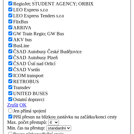
RegioJet; STUDENT AGENCY; ORBIX
LEO Express s.r.o
LEO Express Tenders s.r.o
FlixBus
ARRIVA
GW Train Regio; GW Bus
AKV bus
BusLine
ČSAD Autobusy České Budějovice
ČSAD Autobusy Plzeň
ČSAD Ústí nad Orlicí
ČSAD Vsetín
ICOM transport
RETROBUS
Transdev
UNITED BUSES
Ostatní dopravci
Zrušit
OK
Jen přímá spojení
Pěší přesun na blízkou zastávku na začátku/konci cesty
Max. počet přestupů:
Min. čas na přestup: