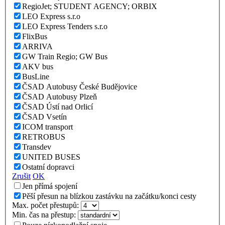
RegioJet; STUDENT AGENCY; ORBIX
LEO Express s.r.o
LEO Express Tenders s.r.o
FlixBus
ARRIVA
GW Train Regio; GW Bus
AKV bus
BusLine
ČSAD Autobusy České Budějovice
ČSAD Autobusy Plzeň
ČSAD Ústí nad Orlicí
ČSAD Vsetín
ICOM transport
RETROBUS
Transdev
UNITED BUSES
Ostatní dopravci
Zrušit
OK
Jen přímá spojení
Pěší přesun na blízkou zastávku na začátku/konci cesty
Max. počet přestupů:
Min. čas na přestup: