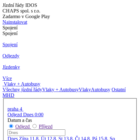
Jízdní řády IDOS
CHAPS spol. s r.o.
Zadarmo v Google Play
Nainstalovat
Spojení
Spojení
Spojení
Odjezdy
Jízdenky
Více
Vlaky + Autobusy
Všechny jízdní řády
Vlaky + Autobusy
Vlaky
Autobusy
Ostatní
MHD
praha 4
Odjezd Dnes 0:00
Datum a čas
Odjezd
Příjezd
Dnes
Zítra
11.8. Út
12.8. St
13.8. Čt
14.8. Pá
15.8. So