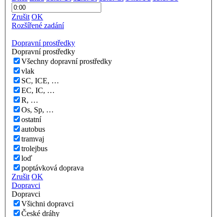
Zrušit
OK
Rozšířené zadání
Dopravní prostředky
Dopravní prostředky
Všechny dopravní prostředky
vlak
SC, ICE, …
EC, IC, …
R, …
Os, Sp, …
ostatní
autobus
tramvaj
trolejbus
loď
poptávková doprava
Zrušit
OK
Dopravci
Dopravci
Všichni dopravci
České dráhy