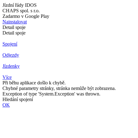
Jízdní řády IDOS
CHAPS spol. s r.o.
Zadarmo v Google Play
Nainstalovat
Detail spoje
Detail spoje
Spojení
Odjezdy
Jízdenky
Více
Při běhu aplikace došlo k chybě.
Chybné parametry stránky, stránka nemůže být zobrazena.
Exception of type 'System.Exception' was thrown.
Hledání spojení
OK