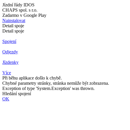
Jízdní řády IDOS
CHAPS spol. s r.o.
Zadarmo v Google Play
Nainstalovat
Detail spoje
Detail spoje
Spojení
Odjezdy
Jízdenky
Více
Při běhu aplikace došlo k chybě.
Chybné parametry stránky, stránka nemůže být zobrazena.
Exception of type 'System.Exception' was thrown.
Hledání spojení
OK