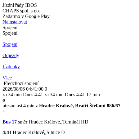
Jízdní řády IDOS
CHAPS spol. s r.o.
Zadarmo v Google Play
Nainstalovat
Spojení
Spojení
Spojení
Odjezdy
Jízdenky
Více
Předchozí spojení
2026/08/06 04:41:00
0
za 34 min
Dnes
4:41
za 34 min
Dnes
4:41
17 min
ø
přesun asi 4 min z
Hradec Králové, Bratří Štefanů 886/67
÷
Bus 17
směr Hradec Králové,,Terminál HD
4:41
Hradec Králové,,Silnice
D