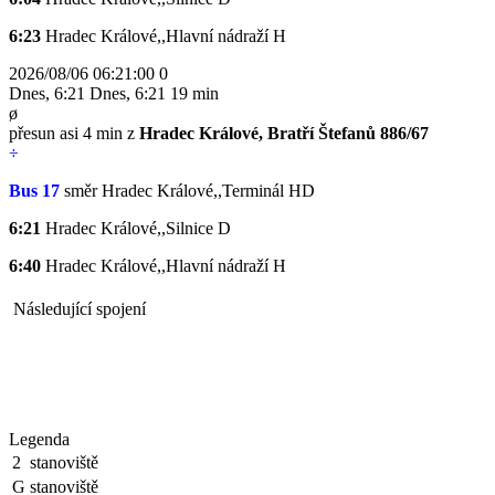
6:23
Hradec Králové,,Hlavní nádraží
H
2026/08/06 06:21:00
0
Dnes
,
6:21
Dnes
,
6:21
19 min
ø
přesun asi 4 min z
Hradec Králové, Bratří Štefanů 886/67
÷
Bus 17
směr Hradec Králové,,Terminál HD
6:21
Hradec Králové,,Silnice
D
6:40
Hradec Králové,,Hlavní nádraží
H
Následující spojení
Legenda
2
stanoviště
G
stanoviště