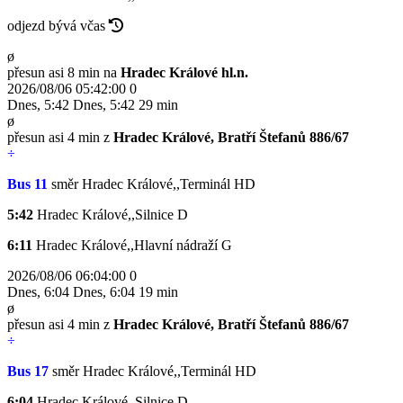
odjezd bývá včas
ø
přesun asi 8 min na
Hradec Králové hl.n.
2026/08/06 05:42:00
0
Dnes
,
5:42
Dnes
,
5:42
29 min
ø
přesun asi 4 min z
Hradec Králové, Bratří Štefanů 886/67
÷
Bus 11
směr Hradec Králové,,Terminál HD
5:42
Hradec Králové,,Silnice
D
6:11
Hradec Králové,,Hlavní nádraží
G
2026/08/06 06:04:00
0
Dnes
,
6:04
Dnes
,
6:04
19 min
ø
přesun asi 4 min z
Hradec Králové, Bratří Štefanů 886/67
÷
Bus 17
směr Hradec Králové,,Terminál HD
6:04
Hradec Králové,,Silnice
D