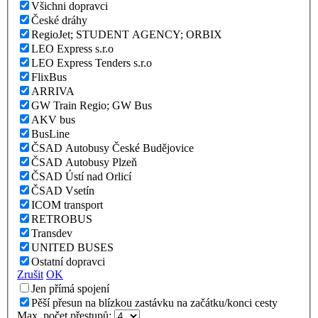
Všichni dopravci
České dráhy
RegioJet; STUDENT AGENCY; ORBIX
LEO Express s.r.o
LEO Express Tenders s.r.o
FlixBus
ARRIVA
GW Train Regio; GW Bus
AKV bus
BusLine
ČSAD Autobusy České Budějovice
ČSAD Autobusy Plzeň
ČSAD Ústí nad Orlicí
ČSAD Vsetín
ICOM transport
RETROBUS
Transdev
UNITED BUSES
Ostatní dopravci
Zrušit
OK
Jen přímá spojení
Pěší přesun na blízkou zastávku na začátku/konci cesty
Max. počet přestupů: