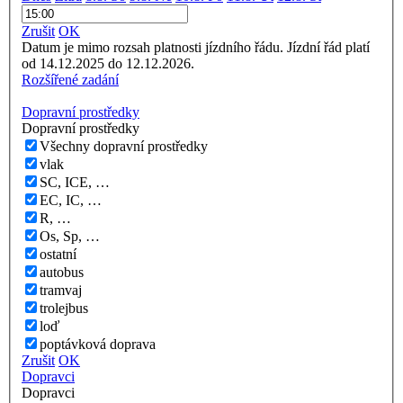
Zrušit
OK
Datum je mimo rozsah platnosti jízdního řádu. Jízdní řád platí
od 14.12.2025 do 12.12.2026.
Rozšířené zadání
Dopravní prostředky
Dopravní prostředky
Všechny dopravní prostředky
vlak
SC, ICE, …
EC, IC, …
R, …
Os, Sp, …
ostatní
autobus
tramvaj
trolejbus
loď
poptávková doprava
Zrušit
OK
Dopravci
Dopravci