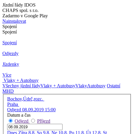
Jízdní řády IDOS
CHAPS spol. s r.o.
Zadarmo v Google Play
Nainstalovat
Spojení
Spojení
Spojení
Odjezdy
Jízdenky
Více
Vlaky + Autobusy
Všechny jízdní řády
Vlaky + Autobusy
Vlaky
Autobusy
Ostatní
MHD
Bochov,Údrč,rozc.
Praha
Odjezd 08.09.2019 15:00
Datum a čas
Odjezd
Příjezd
Dnes
Zítra
8.8. So
9.8. Ne
10.8. Po
11.8. Út
12.8. St