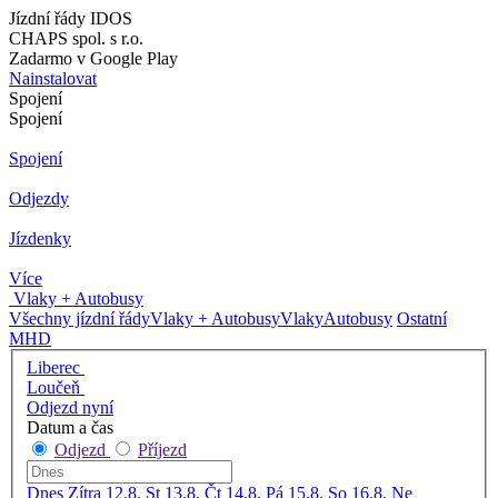
Jízdní řády IDOS
CHAPS spol. s r.o.
Zadarmo v Google Play
Nainstalovat
Spojení
Spojení
Spojení
Odjezdy
Jízdenky
Více
Vlaky + Autobusy
Všechny jízdní řády
Vlaky + Autobusy
Vlaky
Autobusy
Ostatní
MHD
Liberec
Loučeň
Odjezd nyní
Datum a čas
Odjezd
Příjezd
Dnes
Zítra
12.8. St
13.8. Čt
14.8. Pá
15.8. So
16.8. Ne