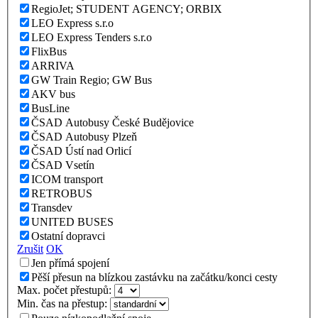
RegioJet; STUDENT AGENCY; ORBIX
LEO Express s.r.o
LEO Express Tenders s.r.o
FlixBus
ARRIVA
GW Train Regio; GW Bus
AKV bus
BusLine
ČSAD Autobusy České Budějovice
ČSAD Autobusy Plzeň
ČSAD Ústí nad Orlicí
ČSAD Vsetín
ICOM transport
RETROBUS
Transdev
UNITED BUSES
Ostatní dopravci
Zrušit
OK
Jen přímá spojení
Pěší přesun na blízkou zastávku na začátku/konci cesty
Max. počet přestupů:
Min. čas na přestup: