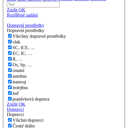
Zrušit
OK
Rozšířené zadání
Dopravní prostředky
Dopravní prostředky
Všechny dopravní prostředky
vlak
SC, ICE, …
EC, IC, …
R, …
Os, Sp, …
ostatní
autobus
tramvaj
trolejbus
loď
poptávková doprava
Zrušit
OK
Dopravci
Dopravci
Všichni dopravci
České dráhy